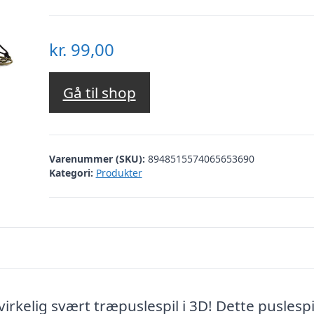
kr.
99,00
Gå til shop
Varenummer (SKU):
8948515574065653690
Kategori:
Produkter
kelig svært træpuslespil i 3D! Dette puslespi