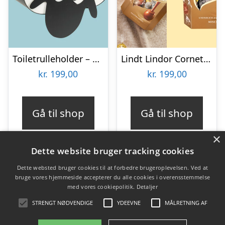
Toiletrulleholder – Liggende får
Lindt Lindor Cornet 500 gram – Blandet chokolade
kr.
199,00
kr.
199,00
Gå til shop
Gå til shop
×
Dette website bruger tracking cookies
Dette websted bruger cookies til at forbedre brugeroplevelsen. Ved at
bruge vores hjemmeside accepterer du alle cookies i overensstemmelse
Varekategorier
med vores cookiepolitik.
Detaljer
Der eksisterer ingen varekategorier.
STRENGT NØDVENDIGE
YDEEVNE
MÅLRETNING AF