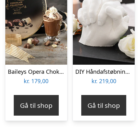
Baileys Opera Chokoladeæske
DIY Håndafstøbningskit – Spralla
kr.
179,00
kr.
219,00
Gå til shop
Gå til shop