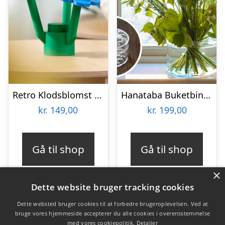
Retro Klodsblomst – Mellem
Hanataba Buketbinder
kr.
149,00
kr.
199,00
Gå til shop
Gå til shop
×
Dette website bruger tracking cookies
Dette websted bruger cookies til at forbedre brugeroplevelsen. Ved at
bruge vores hjemmeside accepterer du alle cookies i overensstemmelse
Varekategorier
med vores cookiepolitik.
Detaljer