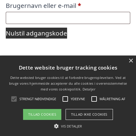
Påkrævet
Brugernavn eller e-mail
*
Nulstil adgangskode
×
Copyright 2026 - Pilanto Aps
Dette website bruger tracking cookies
Forside
Om / kontakt
Blog
Betingelser
Dette websted bruger cookies til at forbedre brugeroplevelsen. Ved at
bruge vores hjemmeside accepterer du alle cookies i overensstemmelse
med vores cookiepolitik.
Detaljer
STRENGT NØDVENDIGE
YDEEVNE
MÅLRETNING AF
TILLAD COOKIES
TILLAD IKKE COOKIES
VIS DETALJER